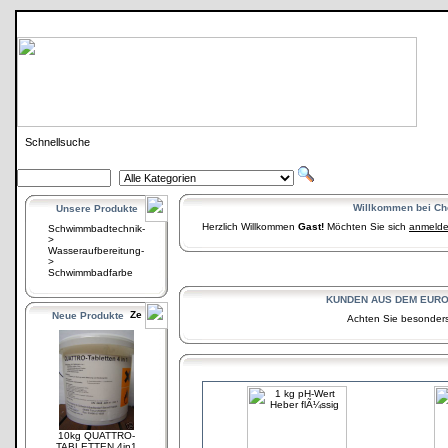
Schnellsuche
Willkommen bei C
Unsere Produkte
Herzlich Willkommen
Gast!
Möchten Sie sich
anmeld
Schwimmbadtechnik-
>
Wasseraufbereitung-
>
Schwimmbadfarbe
KUNDEN AUS DEM EUROPÃ
Neue Produkte
Achten Sie besonders 
10kg QUATTRO-
TABLETTEN 4in1