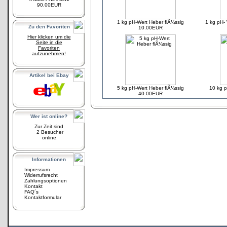
90.00EUR
1 kg pH-Wert Heber flÃ¼ssig
1 kg pH
Zu den Favoriten
10.00EUR
Hier klicken um die
Seite in die
Favoriten
aufzunehmen!
Artikel bei Ebay
5 kg pH-Wert Heber flÃ¼ssig
10 kg p
40.00EUR
Wer ist online?
Zur Zeit sind
2 Besucher
online.
Informationen
Impressum
Widerrufsrecht
Zahlungsoptionen
Kontakt
FAQ´s
Kontaktformular